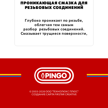
ПРОНИКАЮЩАЯ СМАЗКА ДЛЯ
РЕЗЬБОВЫХ СОЕДИНЕНИЙ
Глубоко проникает по резьбе,
облегчая тем самым
разбор резьбовых соединений.
Смазывает трущиеся поверхности,
удаляет ржавчину и обеспечивает
надежную защиту от дальнейшего
образования очагов коррозии.
Применяется везде, где резьбовые
соединения, шплинты или другие
подвижные части заклинивает из-за
образования на них ржавчины,
вызванной попаданием воды или
высокими температурами.
© 2003-2026 OOO "ТЕХНОЛЮКС ПЛЮС"
СОЗДАНИЕ САЙТА
FIRSTAR CREATIVE