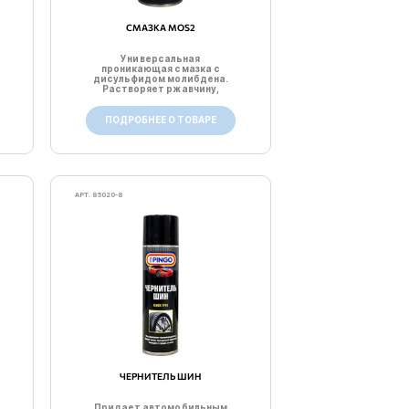
СМАЗКА MOS2
Универсальная
проникающая смазка с
дисульфидом молибдена.
Растворяет ржавчину,
смазывает соедин...
ПОДРОБНЕЕ О ТОВАРЕ
АРТ. 85020-8
ЧЕРНИТЕЛЬ ШИН
Придает автомобильным