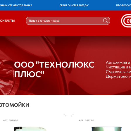
ИЧНЫХ СЕГМЕНТОВ РЫНКА
СЕРИЯ "ЧИСТАЯ ЗВЕЗДА"
ПРОФЕССИ
КОНТАКТЫ
OOO "ТЕХНОЛЮКС
Автохимия и
Чистящие и 
ПЛЮС"
Смазочные 
Дерматологи
ВТОМОЙКИ
АРТ. 00797-1
АРТ. 00272-3