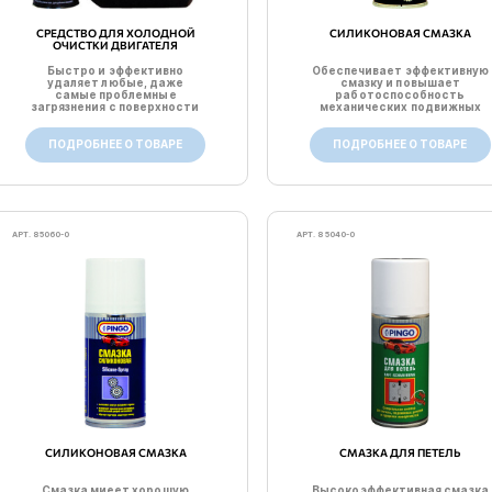
СРЕДСТВО ДЛЯ ХОЛОДНОЙ
СИЛИКОНОВАЯ СМАЗКА
ОЧИСТКИ ДВИГАТЕЛЯ
Быстро и эффективно
Обеспечивает эффективную
удаляет любые, даже
смазку и повышает
самые проблемные
работоспособность
загрязнения с поверхности
механических подвижных
двигателя и ...
частей. Выт...
ПОДРОБНЕЕ О ТОВАРЕ
ПОДРОБНЕЕ О ТОВАРЕ
АРТ. 85060-0
АРТ. 85040-0
СИЛИКОНОВАЯ СМАЗКА
СМАЗКА ДЛЯ ПЕТЕЛЬ
Смазка миеет хорошую
Высокоэффективная смазка