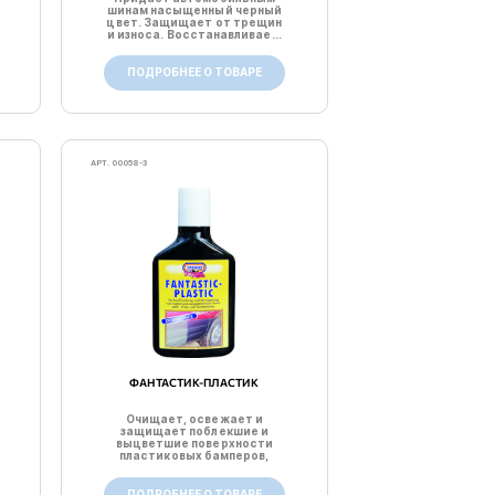
шинам насыщенный черный
цвет. Защищает от трещин
и износа. Восстанавливае...
ПОДРОБНЕЕ О ТОВАРЕ
АРТ. 00058-3
ФАНТАСТИК-ПЛАСТИК
Очищает, освежает и
защищает поблекшие и
выцветшие поверхности
пластиковых бамперов,
спойлеров,...
ПОДРОБНЕЕ О ТОВАРЕ