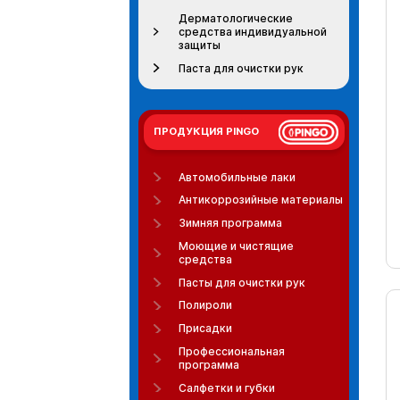
Дерматологические
средства индивидуальной
защиты
Паста для очистки рук
ПРОДУКЦИЯ PINGO
Автомобильные лаки
Антикоррозийные материалы
Зимняя программа
Моющие и чистящие
средства
Пасты для очистки рук
Полироли
Присадки
Профессиональная
программа
Салфетки и губки