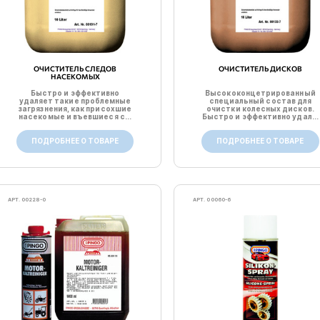
ОЧИСТИТЕЛЬ СЛЕДОВ
ОЧИСТИТЕЛЬ ДИСКОВ
НАСЕКОМЫХ
Быстро и эффективно
Высококонцетрированный
удаляет такие проблемные
специальный состав для
загрязнения, как присохшие
очистки колесных дисков.
насекомые и въевшиеся с...
Быстро и эффективно удал...
ПОДРОБНЕЕ О ТОВАРЕ
ПОДРОБНЕЕ О ТОВАРЕ
АРТ. 00228-0
АРТ. 00060-6