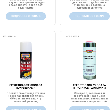
текучесть и проникающую
длительного действия с
способность, обладает
уникальной степенью
отличными
адгезии и высокой
разделительными св...
проникающ...
ПОДРОБНЕЕ О ТОВАРЕ
ПОДРОБНЕЕ О ТОВАРЕ
АРТ. 00442-0
АРТ. 00293-8
СРЕДСТВО ДЛЯ УХОДА ЗА
СРЕДСТВО ДЛЯ УХОДА ЗА
ПОКРЫШКАМИ
ПЛАСТИКОМ, ШИНАМИ И
РЕЗИНОЙ
Препятствует выцветанию
Очищает, освежает и
и восстанавливает блеск.
восстанавливает цвет
Обеспечивает защиту
пластиковых, виниловых и
колесной резины,
резиновых поверхностей.
предотвра...
Защищ...
ПОДРОБНЕЕ О ТОВАРЕ
ПОДРОБНЕЕ О ТОВАРЕ