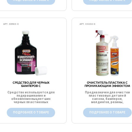
АРТ. 00583-0
АРТ. 00202-0
СРЕДСТВО ДЛЯ ЧЕРНЫХ
ОЧИСТИТЕЛЬ ПЛАСТИКА С
БАМПЕРОВ С
ПРОНИКАЮЩИМ ЭФФЕКТОМ
ПОДКРАШИВАЮЩИМ
ЭФФЕКТОМ
Средство используется для
Предназначен для очистки
подкрашивания и
пластиковых деталей
обновления выцветших
салона, бамперов,
черных пластиковых
молдингов, резины,
деталей. Соде...
пластиковых к...
ПОДРОБНЕЕ О ТОВАРЕ
ПОДРОБНЕЕ О ТОВАРЕ