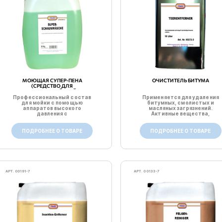
МОЮЩАЯ СУПЕР-ПЕНА
ОЧИСТИТЕЛЬ БИТУМА
(СРЕДСТВО ДЛЯ
БЕСКОНТАКТНОЙ МОЙКИ)
Профессиональный состав
Применяется для удаления
для мойки с помощью
битумных, смолистых и
аппаратов высокого
масляных загрязнений.
давления с
Активные вещества,
пенообразующими насад...
входящи...
ПОДРОБНЕЕ О ТОВАРЕ
ПОДРОБНЕЕ О ТОВАРЕ
АРТ. 00191-7
АРТ. 00133-7